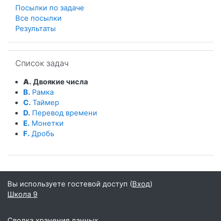
Посылки по задаче
Все посылки
Результаты
Пропустить Список задач
Список задач
A.
Двоякие числа
B.
Рамка
C.
Таймер
D.
Перевод времени
E.
Монетки
F.
Дробь
Вы используете гостевой доступ (
Вход
)
Школа 9
Сводка хранения данных