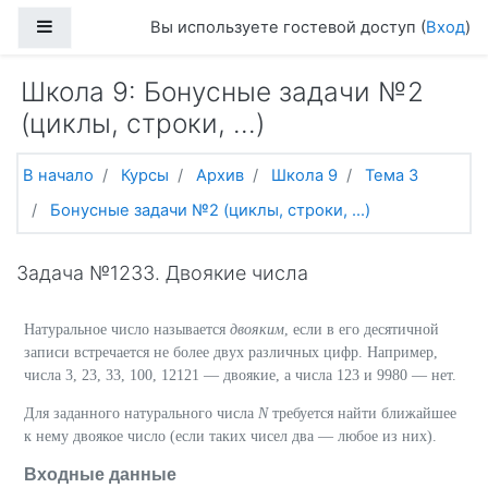
Перейти к основному содержанию
Боковая панель
Вы используете гостевой доступ (
Вход
)
Школа 9: Бонусные задачи №2
(циклы, строки, ...)
В начало
Курсы
Архив
Школа 9
Тема 3
Бонусные задачи №2 (циклы, строки, ...)
Задача №1233. Двоякие числа
Натуральное число называется
двояким
, если в его десятичной
записи встречается не более двух различных цифр. Например,
числа 3, 23, 33, 100, 12121 — двоякие, а числа 123 и 9980 — нет.
Для заданного натурального числа
N
требуется найти ближайшее
к нему двоякое число (если таких чисел два — любое из них).
Входные данные