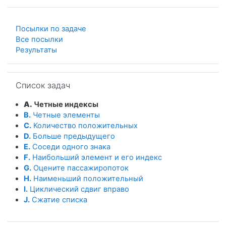
Посылки по задаче
Все посылки
Результаты
Пропустить Список задач
Список задач
A.
Четные индексы
B.
Четные элементы
C.
Количество положительных
D.
Больше предыдущего
E.
Соседи одного знака
F.
Наибольший элемент и его индекс
G.
Оцените пассажиропоток
H.
Наименьший положительный
I.
Циклический сдвиг вправо
J.
Сжатие списка