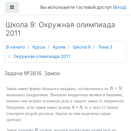
Перейти к основному содержанию
Боковая панель
Вы используете гостевой доступ (
Вход
)
Школа 9: Окружная олимпиада
2011
В начало
Курсы
Архив
Школа 9
Тема 3
Окружная олимпиада 2011
Задача №3816. Замок
N
×
N
Замок имеет форму большого квадрата, составленного из
маленьких квадратиков. Внешние квадратики являются башнями,
именно они играют основную роль в защите замка от неприятеля.
4 × 4
Например, если замок имеет размер
, то у него 12 башен
(смотрите второй рисунок, башни на нем выделены серым
цветом).
K
Замок охраняет
полков, которые необходимо разместить по