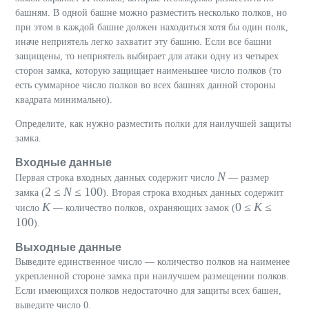
башням. В одной башне можно разместить несколько полков, но
при этом в каждой башне должен находиться хотя бы один полк,
иначе неприятель легко захватит эту башню. Если все башни
защищены, то неприятель выбирает для атаки одну из четырех
сторон замка, которую защищает наименьшее число полков (то
есть суммарное число полков во всех башнях данной стороны
квадрата минимально).
Определите, как нужно разместить полки для наилучшей защиты
замка.
Входные данные
N
Первая строка входных данных содержит число
— размер
2 ≤
N
≤ 100
замка (
). Вторая строка входных данных содержит
K
0 ≤
K
≤
число
— количество полков, охраняющих замок (
100
).
Выходные данные
Выведите единственное число — количество полков на наименее
укрепленной стороне замка при наилучшем размещении полков.
Если имеющихся полков недостаточно для защиты всех башен,
выведите число 0.