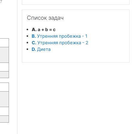
 7
Пропустить Список задач
Список задач
A.
a + b = c
B.
Утренняя пробежка - 1
C.
Утренняя пробежка - 2
D.
Диета