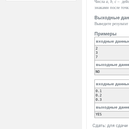
Числа
a
,
b
,
c
– дейс
знаками после точк
Выходные да
Выведите результат
Примеры
входные данны
2

3

выходные данн
NO
входные данны
0.1

0.2

выходные данн
YES
Сдать: для сдач