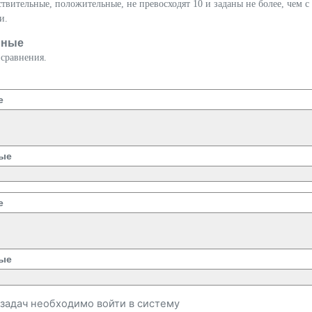
твительные, положительные, не превосходят 10 и заданы не более, чем с
и.
нные
 сравнения.
е
ые
е
ые
и задач необходимо
войти
в систему