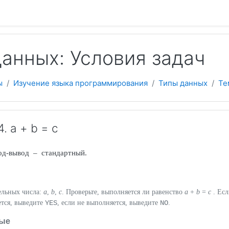
 содержанию
анных: Условия задач
ы
Изучение языка программирования
Типы данных
Те
 a + b = c
вод-вывод – стандартный.
ельных числа:
a
,
b
,
c
. Проверьте, выполняется ли равенство
a
+
b
=
c
. Есл
ется, выведите
YES
, если не выполняется, выведите
NO
.
ые