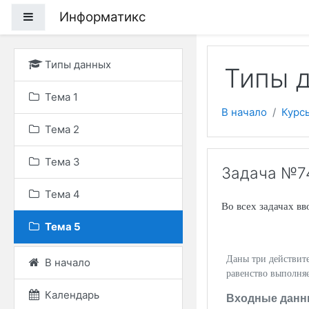
Перейти к основному
Информатикс
Боковая панель
Типы данных
Типы д
Тема 1
В начало
Курс
Тема 2
Тема 3
Задача №74.
Тема 4
Во всех задачах в
Тема 5
Даны три действит
В начало
равенство выполня
Календарь
Входные данн