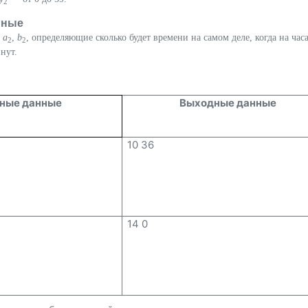
2
нные
а
a
,
b
, определяющие сколько будет времени на самом деле, когда на час
2
2
нут.
ные данные
Выходные данные
10 36
14 0