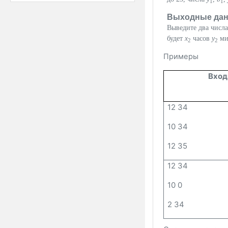
1
1
Выходные да
Выведите два числ
будет
x
часов
y
ми
2
2
Примеры
Вход
12 34
10 34
12 35
12 34
10 0
2 34