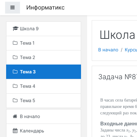
Перейти к основному
Информатикс
Боковая панель
Школа 9
Школа
Тема 1
В начало
Курс
Тема 2
Тема 3
Задача №8
Тема 4
Тема 5
В часах села батар
правильное время 
следующий раз по
В начало
Входные данн
Календарь
Заданы числа
x
,
y
1
1
до 23, числа
y
,
b
,