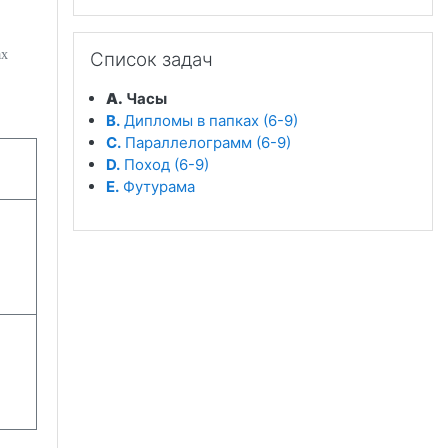
Пропустить Список задач
ах
Список задач
A.
Часы
B.
Дипломы в папках (6-9)
C.
Параллелограмм (6-9)
D.
Поход (6-9)
E.
Футурама