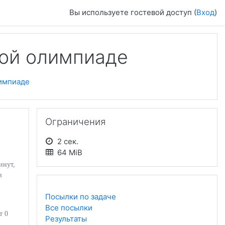
Вы используете гостевой доступ (
Вход
)
ной олимпиаде
импиаде
Пропустить Ограничения
Ограничения
2 сек.
64 MiB
нут,
в
Посылки по задаче
Все посылки
т 0
Результаты