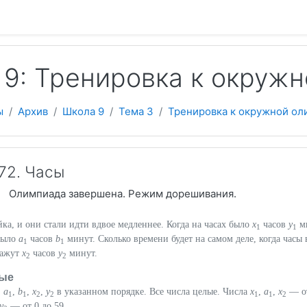
 содержанию
 9: Тренировка к окруж
ы
Архив
Школа 9
Тема 3
Тренировка к окружной ол
72. Часы
Олимпиада завершена. Режим дорешивания.
ейка, и они стали идти вдвое медленнее. Когда на часах было
x
часов
y
ми
1
1
было
a
часов
b
минут. Сколько времени будет на самом деле, когда часы 
1
1
кажут
x
часов
y
минут.
2
2
ые
,
a
,
b
,
x
,
y
в указанном порядке. Все числа целые. Числа
x
,
a
,
x
— о
1
1
2
2
1
1
2
y
— от 0 до 59.