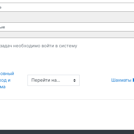
е
ые
и задач необходимо
войти
в систему
ловный 
Перейти на...
од и 
Шахматы 
ема