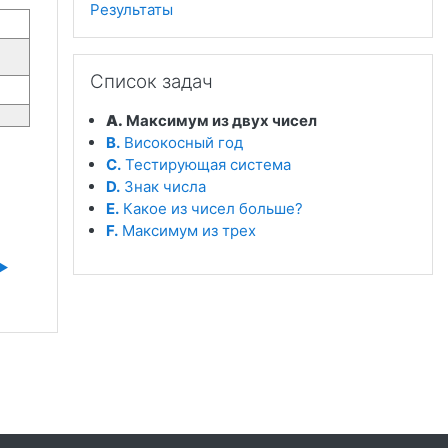
Результаты
Пропустить Список задач
Список задач
A.
Максимум из двух чисел
B.
Високосный год
C.
Тестирующая система
D.
Знак числа
E.
Какое из чисел больше?
F.
Максимум из трех
▶︎