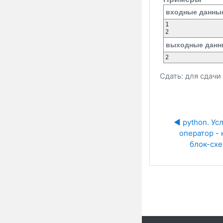
входные данны
1

2
выходные данн
2
Сдать: для сдач
◀︎ python. Ус
оператор - к
блок-сх