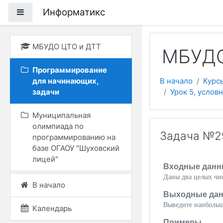
Перейти к основному
Информатикс
Боковая панель
МБУДО ЦТО и ДТТ
МБУДО
Программирование
для начинающих,
В начало
Курс
задачи
Урок 5, услов
Муниципальная
олимпиада по
Задача №29
программированию на
базе ОГАОУ "Шуховский
лицей"
Входные данн
Даны два целых чис
В начало
Выходные да
Выведите наибольш
Календарь
Примеры