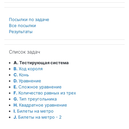
Посылки по задаче
Все посылки
Результаты
Пропустить Список задач
Список задач
A.
Тестирующая система
B.
Ход короля
C.
Конь
D.
Уравнение
E.
Сложное уравнение
F.
Количество равных из трех
G.
Тип треугольника
H.
Квадратное уравнение
I.
Билеты на метро
J.
Билеты на метро - 2