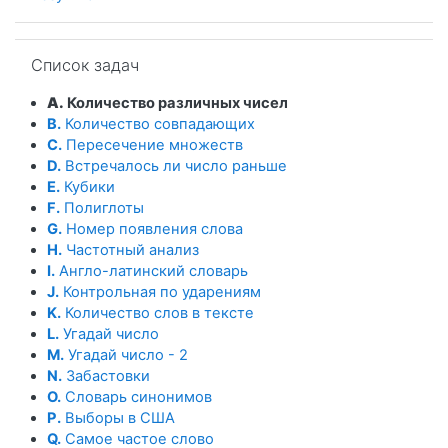
Пропустить Список задач
Список задач
A.
Количество различных чисел
B.
Количество совпадающих
C.
Пересечение множеств
D.
Встречалось ли число раньше
E.
Кубики
F.
Полиглоты
G.
Номер появления слова
H.
Частотный анализ
I.
Англо-латинский словарь
J.
Контрольная по ударениям
K.
Количество слов в тексте
L.
Угадай число
M.
Угадай число - 2
N.
Забастовки
O.
Словарь синонимов
P.
Выборы в США
Q.
Самое частое слово