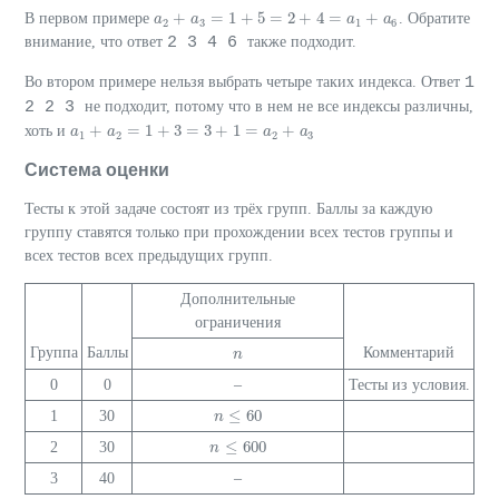
+
=
1
+
5
=
2
+
4
=
+
В первом примере
. Обратите
a
a
2
+
a
3
a
=
1
+
5
=
2
+
4
=
a
1
+
a
6
a
a
2
3
1
6
2 3 4 6
внимание, что ответ
также подходит.
1
Во втором примере нельзя выбрать четыре таких индекса. Ответ
2 2 3
не подходит, потому что в нем не все индексы различны,
+
=
1
+
3
=
3
+
1
=
+
хоть и
a
a
1
+
a
2
a
=
1
+
3
=
3
+
1
=
a
2
+
a
3
a
a
1
2
2
3
Система оценки
Тесты к этой задаче состоят из трёх групп. Баллы за каждую
группу ставятся только при прохождении всех тестов группы и
всех тестов всех предыдущих групп.
Дополнительные
ограничения
Группа
Баллы
Комментарий
n
n
0
0
–
Тесты из условия.
≤
60
1
30
n
n
≤
60
≤
600
2
30
n
n
≤
600
3
40
–