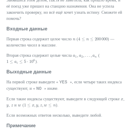
Занявшись этим делом, Настя не заметила, как прошло время, и
её поезд уже пришел на станцию назначения. Она не успела
закончить проверку, но всё ещё хочет узнать истину. Сможете ей
помочь?
Входные данные
4
≤
≤
200
000
Первая строка содержит целое число
(
) —
n
n
4
≤
n
≤
n
200
000
количество чисел в массиве.
,
,
…
,
Вторая строка содержит целые числа
(
a
a
1
,
a
a
2
,
…
,
a
n
a
1
2
n
6
1
≤
≤
5
⋅
10
).
a
1
≤
a
i
≤
5
⋅
10
6
i
Выходные данные
YES
На первой строке выведите «
», если четыре таких индекса
NO
существуют, и «
» иначе.
Если такие индексы существуют, выведите в следующей строке
,
x
x
1
≤
,
,
,
≤
,
и
(
).
y
y
z
z
w
w
1
≤
x
,
y
x
,
z
y
,
w
z
≤
n
w
n
Если возможных ответов несколько, выведите любой.
Примечание