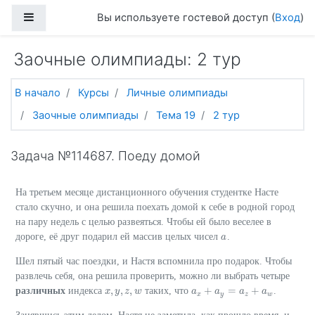
Перейти к основному содержанию
Боковая панель
Вы используете гостевой доступ (
Вход
)
Заочные олимпиады: 2 тур
В начало
Курсы
Личные олимпиады
Заочные олимпиады
Тема 19
2 тур
Задача №114687. Поеду домой
На третьем месяце дистанционного обучения студентке Насте
стало скучно, и она решила поехать домой к себе в родной город
на пару недель с целью развеяться. Чтобы ей было веселее в
дороге, её друг подарил ей массив целых чисел
.
a
a
Шел пятый час поездки, и Настя вспомнила про подарок. Чтобы
развлечь себя, она решила проверить, можно ли выбрать четыре
,
,
,
+
=
+
различных
индекса
таких, что
.
x
x
,
y
y
,
z
,
z
w
w
a
a
x
+
a
y
a
=
a
z
+
a
a
w
a
x
y
z
w