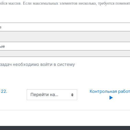
йся массив. Если максимальных элементов несколько, требуется поменят
е
ые
и задач необходимо
войти
в систему
22. 
Контрольная работ
Перейти на...
▶︎