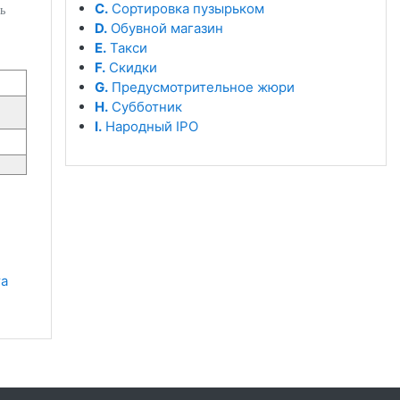
C.
Сортировка пузырьком
ь
D.
Обувной магазин
E.
Такси
F.
Скидки
G.
Предусмотрительное жюри
H.
Субботник
I.
Народный IPO
а 