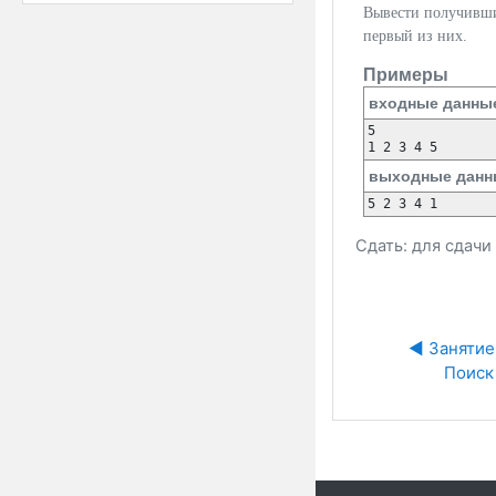
Вывести получивши
первый из них.
Примеры
входные данны
5

выходные данн
Сдать: для сдач
◀︎ Занятие 
Поиск