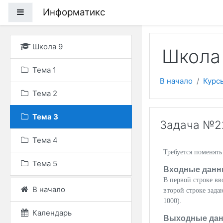
Перейти к основному
Информатикс
Боковая панель
Школа 9
Школа 
Тема 1
В начало
Курс
Тема 2
Тема 3
Задача №2
Тема 4
Требуется поменять
Тема 5
Входные данн
В первой строке вв
В начало
второй строке зада
1000).
Календарь
Выходные да