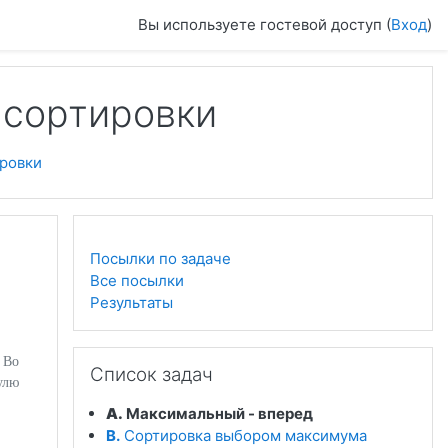
Вы используете гостевой доступ (
Вход
)
 сортировки
ировки
Посылки по задаче
Все посылки
Результаты
Пропустить Список задач
 Во
Список задач
улю
A.
Максимальный - вперед
B.
Сортировка выбором максимума