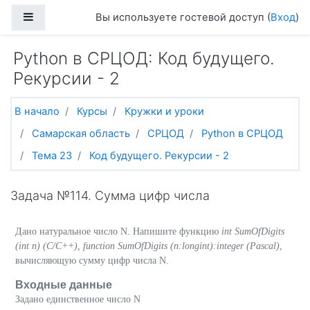
Перейти к основному содержанию
Боковая панель
Вы используете гостевой доступ (
Вход
)
Python в СРЦОД: Код будущего.
Рекурсии - 2
В начало
Курсы
Кружки и уроки
Самарская область
СРЦОД
Python в СРЦОД
Тема 23
Код будущего. Рекурсии - 2
Задача №114. Сумма цифр числа
Дано натуральное число N. Напишите функцию
int SumOfDigits
(int n) (C/C++), function SumOfDigits (n:longint):integer (Pascal)
,
вычисляющую сумму цифр числа N.
Входные данные
Задано единственное число N