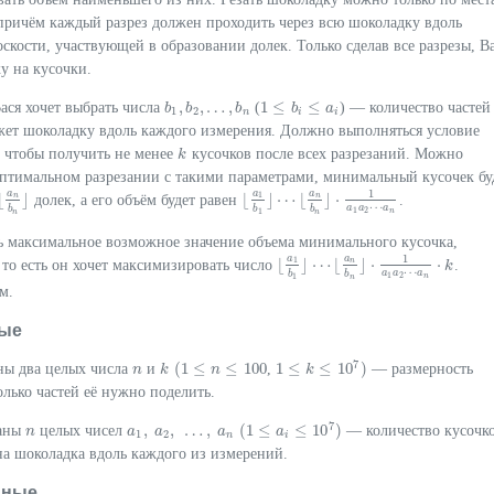
причём каждый разрез должен проходить через всю шоколадку вдоль
скости, участвующей в образовании долек. Только сделав все разрезы, В
у на кусочки.
,
,
…
,
1
≤
≤
ася хочет выбрать числа
(
) — количество частей
b
b
1
,
b
b
2
,
…
,
b
n
b
1
≤
b
i
≤
b
a
i
a
1
2
n
i
i
ежет шоколадку вдоль каждого измерения. Должно выполняться условие
, чтобы получить не менее
кусочков после всех разрезаний. Можно
k
k
оптимальном разрезании с такими параметрами, минимальный кусочек бу
a
a
a
1
1
⌊
⌋
⌊
⌋
⋯
⌊
⌋
⋅
n
n
долек, а его объём будет равен
.
⌊
a
n
b
n
⌋
⌊
a
1
b
1
⌋
⋯
⌊
a
n
b
n
⌋
⋅
1
a
1
a
2
⋯
a
n
⋯
a
a
a
b
b
b
1
2
n
1
n
n
ть максимальное возможное значение объема минимального кусочка,
a
a
1
1
⌊
⌋
⋯
⌊
⌋
⋅
⋅
n
 то есть он хочет максимизировать число
.
k
⌊
a
1
b
1
⌋
⋯
⌊
a
n
b
n
⌋
⋅
1
a
1
a
2
⋯
a
n
⋅
k
⋯
a
a
a
b
b
1
2
n
1
n
м.
ые
7
(
1
≤
≤
100
1
≤
≤
10
)
ны два целых числа
и
,
— размерность
n
n
k
k
(
1
≤
n
≤
n
100
1
≤
k
≤
k
10
7
)
олько частей её нужно поделить.
7
,
,
…
,
(
1
≤
≤
10
)
даны
целых чисел
— количество кусочко
n
n
a
a
1
,
a
a
2
,
…
,
a
n
a
(
1
≤
a
i
≤
a
10
7
)
1
2
n
i
на шоколадка вдоль каждого из измерений.
нные