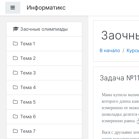
Перейти к основному
Информатикс
Боковая панель
Заочные олимпиады
Заочны
Тема 1
В начало
Курс
Тема 2
Тема 3
Задача №11
Тема 4
Мама купила мальч
Тема 5
которого длина ка
измерению ее можн
шоколадка делится
Тема 6
1
измерению равна
1
a
Тема 7
Вася с друзьями хо
хочет максимизиров