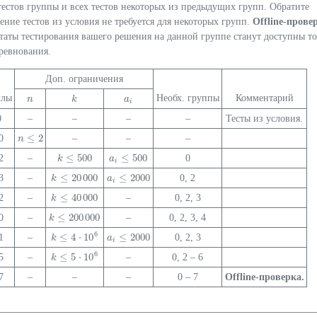
естов группы и всех тестов некоторых из предыдущих групп. Обратите
ние тестов из условия не требуется для некоторых групп.
Offline-прове
льтаты тестирования вашего решения на данной группе станут доступны т
ревнования.
Доп. ограничения
ллы
Необх. группы
Комментарий
n
n
k
k
a
a
i
i
0
–
–
–
–
Тесты из условия.
≤
2
0
–
–
–
n
n
≤
2
≤
500
≤
500
2
–
0
k
k
≤
500
a
a
i
≤
500
i
≤
20
000
≤
2000
3
–
0, 2
k
k
≤
20
000
a
a
i
≤
2000
i
≤
40
000
2
–
–
0, 2, 3
k
k
≤
40
000
≤
200
000
0
–
–
0, 2, 3, 4
k
k
≤
200
000
6
≤
4
⋅
10
≤
2000
1
–
0, 2, 3
k
a
a
i
≤
2000
k
≤
4
⋅
10
6
i
6
≤
5
⋅
10
5
–
–
0, 2 – 6
k
k
≤
5
⋅
10
6
7
–
–
–
0 – 7
Offline-проверка.