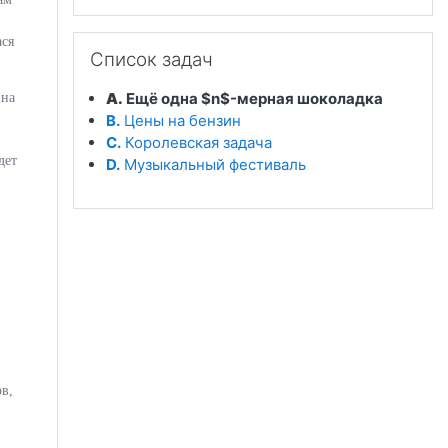
Пропустить Список задач
ася
Список задач
A.
Ещё одна $n$-мерная шоколадка
 на
B.
Цены на бензин
C.
Королевская задача
дет
D.
Музыкальный фестиваль
в,