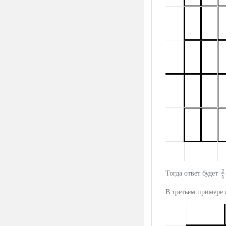
2
Тогда ответ будет
2
5
В третьем примере