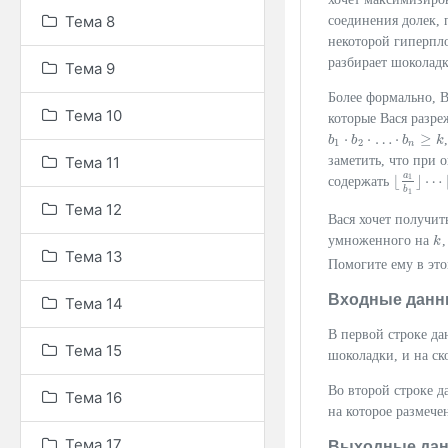
Тема 8
соединения долек, 
некоторой гиперпло
разбирает шоколадк
Тема 9
Более формально, В
Тема 10
которые Вася разр
⋅
⋅
…
⋅
≥
b
b
b
k
b
1
⋅
b
2
⋅
…
⋅
b
n
≥
k
1
2
n
заметить, что при 
Тема 11
a
1
⌊
⌋
⋯
содержать
⌊
a
1
b
1
⌋
⋯
b
1
Тема 12
Вася хочет получи
умноженного на
,
k
k
Тема 13
Помогите ему в это
Входные данн
Тема 14
В первой строке да
Тема 15
шоколадки, и на ск
Во второй строке 
Тема 16
на которое размече
Тема 17
Выходные да