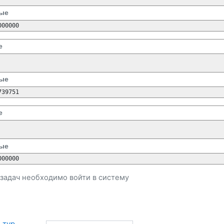
ые
000000
е
ые
739751
е
ые
000000
и задач необходимо
войти
в систему
тур 