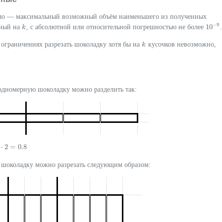
сло — максимальный возможный объём наименьшего из полученных
−
9
10
нный на
, с абсолютной или относительной погрешностью не более
.
k
k
10
−
9
ограничениях разрезать шоколадку хотя бы на
кусочков невозможно,
k
k
одномерную шоколадку можно разделить так:
⋅
2
=
0.8
5
⋅
2
=
0.8
 шоколадку можно разрезать следующим образом: