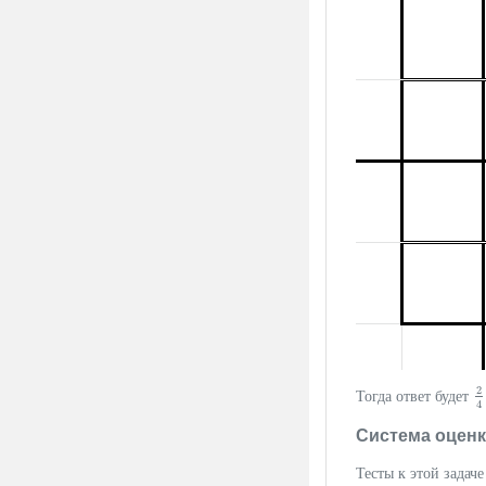
2
Тогда ответ будет
2
4
Система оцен
Тесты к этой задаче