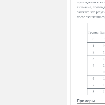
прохождении всех т
внимание, прохожде
означает, что резу
после окончания со
Группа
Ба
0
1
1
2
1
3
1
4
1
5
1
6
1
7
1
8
1
Примеры