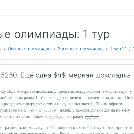
 содержанию
е олимпиады: 1 тур
ы
Личные олимпиады
Заочные олимпиады
Тема 21
5250. Ещё одна $n$-мерная шоколадка
ику Васе
-мерную шоколадку, представляющую собой
-мерный куб, у
n
n
n
n
1
ждой стороны равна
. У шоколадки намечено разделение на дольки. По
1
i
i
о разделить гиперплоскостями на
равных частей. Таким образом,
a
a
i
i
⋅
⋅
⋅
…
⋅
 суммарно на
долек, у каждой дольки длина по
-му
a
a
a
a
i
i
a
1
⋅
a
2
⋅
a
3
⋅
…
⋅
a
n
1
2
3
n
1
, соответственно объём каждой дольки равен
.
a
i
1
a
1
a
2
⋯
a
n
⋯
a
a
a
1
2
n
i
чет разрезать шоколадку, чтобы получилось хотя бы
кусочков, при этом 
k
k
ать объем наименьшего из них. Резать шоколадку можно только по мест