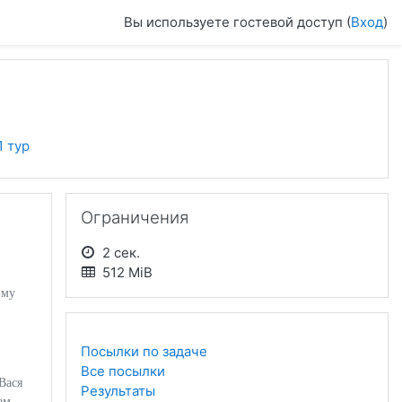
Вы используете гостевой доступ (
Вход
)
1 тур
Пропустить Ограничения
Ограничения
2 сек.
512 MiB
-му
Посылки по задаче
Все посылки
Вася
Результаты
ам