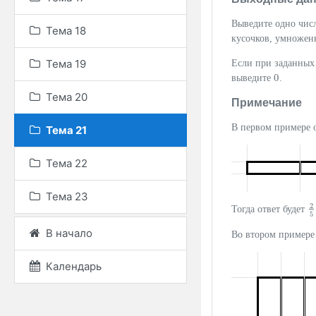
Выведите одно чи
Тема 18
кусочков, умноже
Тема 19
Если при заданных 
0
выведите
.
0
Тема 20
Примечание
В первом примере 
Тема 21
Тема 22
Тема 23
2
Тогда ответ будет
2
5
В начало
Во втором примере
Календарь