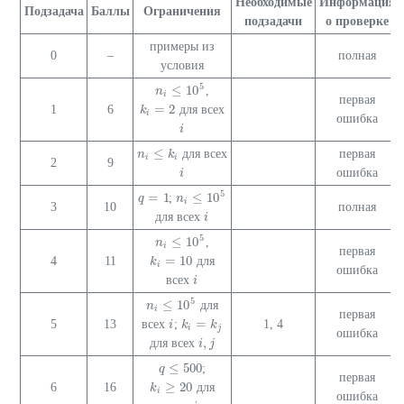
Необходимые
Информация
Подзадача
Баллы
Ограничения
подзадачи
о проверке
примеры из
0
–
полная
условия
5
≤
10
,
n
n
i
≤
10
5
i
первая
=
2
1
6
для всех
k
k
i
=
2
i
ошибка
i
i
≤
для всех
первая
n
n
i
≤
k
i
k
i
i
2
9
ошибка
i
i
5
=
1
≤
10
;
q
q
=
1
n
n
i
≤
10
5
i
3
10
полная
для всех
i
i
5
≤
10
,
n
n
i
≤
10
5
i
первая
=
10
4
11
для
k
k
i
=
10
i
ошибка
всех
i
i
5
≤
10
для
n
n
i
≤
10
5
i
первая
=
5
13
всех
;
1, 4
i
i
k
k
i
=
k
j
k
i
j
ошибка
,
для всех
i
i
,
j
j
≤
500
;
q
q
≤
500
первая
≥
20
6
16
для
k
k
i
≥
20
i
ошибка