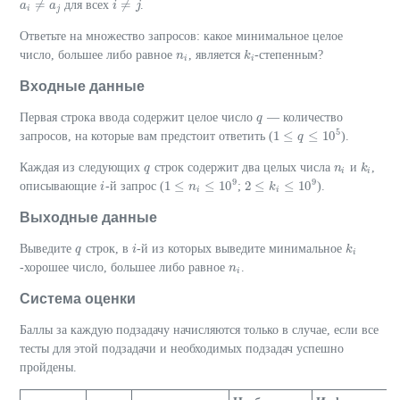
≠
≠
для всех
.
a
a
i
≠
a
j
a
i
i
≠
j
j
i
j
Ответьте на множество запросов: какое минимальное целое
число, большее либо равное
, является
-степенным?
n
n
i
k
k
i
i
i
Входные данные
Первая строка ввода содержит целое число
— количество
q
q
5
1
≤
≤
10
запросов, на которые вам предстоит ответить (
).
1
≤
q
≤
q
10
5
Каждая из следующих
строк содержит два целых числа
и
,
q
q
n
n
i
k
k
i
i
i
9
9
1
≤
≤
10
2
≤
≤
10
описывающие
-й запрос (
;
).
i
i
1
≤
n
i
≤
n
10
9
2
≤
k
i
≤
k
10
9
i
i
Выходные данные
Выведите
строк, в
-й из которых выведите минимальное
q
q
i
i
k
k
i
i
-хорошее число, большее либо равное
.
n
n
i
i
Система оценки
Баллы за каждую подзадачу начисляются только в случае, если все
тесты для этой подзадачи и необходимых подзадач успешно
пройдены.