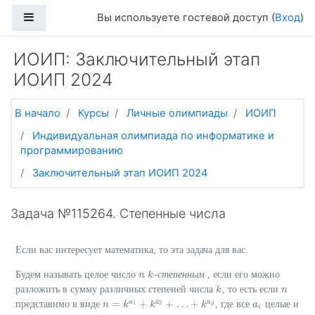
Перейти к основному содержанию
Боковая панель
Вы используете гостевой доступ (
Вход
)
ИОИП: Заключительный этап
ИОИП 2024
В начало
Курсы
Личные олимпиады
ИОИП
Индивидуальная олимпиада по информатике и
программированию
Заключительный этап ИОИП 2024
Задача №115264. Степенные числа
Если вас интересует математика, то эта задача для вас.
Будем называть целое число
-степенным
, если его можно
n
n
k
k
разложить в сумму различных степеней числа
, то есть если
k
k
n
n
a
a
a
=
+
+
…
+
представимо в виде
, где все
целые и
n
n
=
k
a
1
k
+
k
a
2
+
k
…
+
k
a
d
k
a
a
i
1
2
d
i