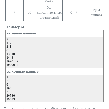
всех
i
i
без
первая
7
35
дополнительных
0 – 7
ошибка
ограничений
Примеры
входные данные
7

1 2

2 3

6 5

13 10

14 3

3620 12

10000 3
выходные данные
1

3

6

100

27

20736

19683
Сдать: для сдачи задач необходимо
войти
в систему