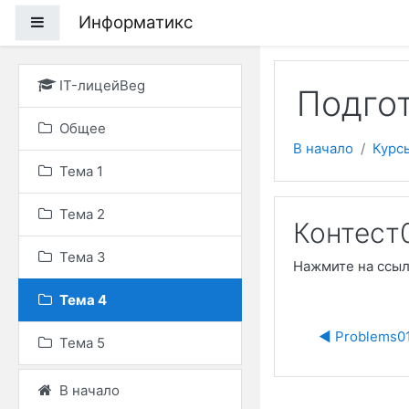
Перейти к основному
Информатикс
Боковая панель
IT-лицейBeg
Подгот
Общее
В начало
Курс
Тема 1
Тема 2
Контест
Тема 3
Нажмите на ссы
Тема 4
◀︎ Problems0
Тема 5
В начало