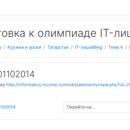
 содержанию
овка к олимпиаде IT-ли
ы
Кружки и уроки
Татарстан
IT-лицейBeg
Тема 4
01102014
лку
http://informatics.mccme.ru/mod/statements/view.php?id=2
Перейти на...
1102014