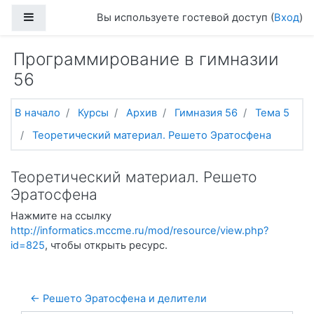
Перейти к основному содержанию
Боковая панель
Вы используете гостевой доступ (
Вход
)
Программирование в гимназии
56
В начало
Курсы
Архив
Гимназия 56
Тема 5
Теоретический материал. Решето Эратосфена
Теоретический материал. Решето
Эратосфена
Нажмите на ссылку
http://informatics.mccme.ru/mod/resource/view.php?
id=825
, чтобы открыть ресурс.
← Решето Эратосфена и делители