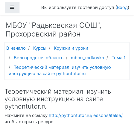
Перейти к основному содержанию
Боковая панель
Вы используете гостевой доступ (
Вход
)
МБОУ "Радьковская СОШ",
Прохоровский район
В начало
Курсы
Кружки и уроки
Белгородская область
mbou_radkovka
Тема 1
Теоретический материал: изучить условную
инструкцию на сайте pythontutor.ru
Теоретический материал: изучить
условную инструкцию на сайте
pythontutor.ru
Нажмите на ссылку
http://pythontutor.ru/lessons/ifelse/
,
чтобы открыть ресурс.