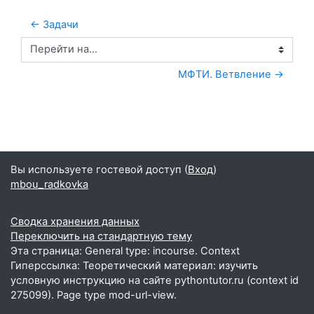
← Задачи
Перейти на...
МФТИ. Ветвление →
Вы используете гостевой доступ (
Вход
)
mbou_radkovka
Сводка хранения данных
Переключить на стандартную тему
Эта страница: General type: incourse. Context
Гиперссылка: Теоретический материал: изучить
условную инструкцию на сайте pythontutor.ru (context id
275099). Page type mod-url-view.