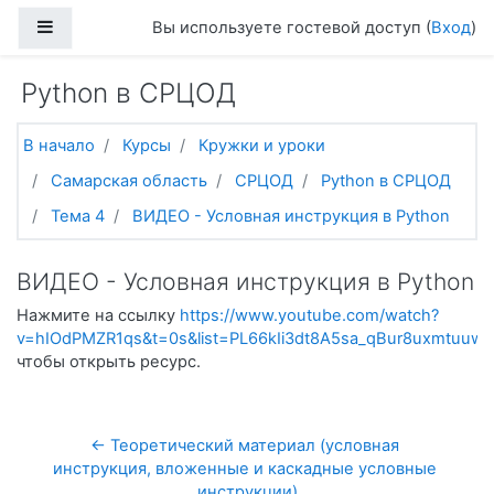
Перейти к основному содержанию
Боковая панель
Вы используете гостевой доступ (
Вход
)
Python в СРЦОД
В начало
Курсы
Кружки и уроки
Самарская область
СРЦОД
Python в СРЦОД
Тема 4
ВИДЕО - Условная инструкция в Python
ВИДЕО - Условная инструкция в Python
Нажмите на ссылку
https://www.youtube.com/watch?
v=hIOdPMZR1qs&t=0s&list=PL66kIi3dt8A5sa_qBur8uxmtuuw
чтобы открыть ресурс.
← Теоретический материал (условная 
инструкция, вложенные и каскадные условные 
инструкции)