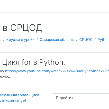
 содержанию
n в СРЦОД
ы
Кружки и уроки
Самарская область
СРЦОД
Pytho
Цикл for в Python.
лку
https://www.youtube.com/watch?v=a2K48uo0y5Y&index=7
есурс.
еский материал (цикл 
Перейти на...
 функция range)