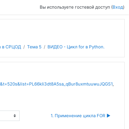
Вы используете гостевой доступ (
Вход
)
n в СРЦОД
Тема 5
ВИДЕО - Цикл for в Python.
7&t=520s&list=PL66kIi3dt8A5sa_qBur8uxmtuuwuJQGS1
,
1. Применение цикла FOR ▶︎