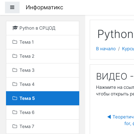
Перейти к основному
Информатикс
Боковая панель
Python в СРЦОД
Pytho
Тема 1
В начало
Курс
Тема 2
Тема 3
ВИДЕО - 
Тема 4
Нажмите на ссы
чтобы открыть р
Тема 5
Тема 6
◀︎ Теоретич
for,
Тема 7