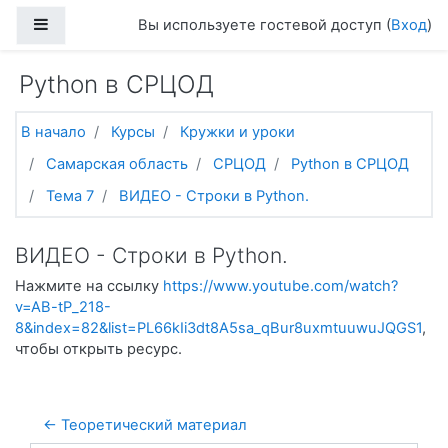
Перейти к основному содержанию
Боковая панель
Вы используете гостевой доступ (
Вход
)
Python в СРЦОД
В начало
Курсы
Кружки и уроки
Самарская область
СРЦОД
Python в СРЦОД
Тема 7
ВИДЕО - Строки в Python.
ВИДЕО - Строки в Python.
Нажмите на ссылку
https://www.youtube.com/watch?
v=AB-tP_218-
8&index=82&list=PL66kIi3dt8A5sa_qBur8uxmtuuwuJQGS1
,
чтобы открыть ресурс.
← Теоретический материал