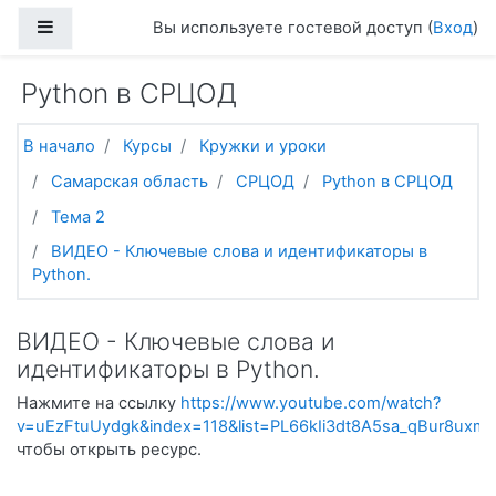
Перейти к основному содержанию
Боковая панель
Вы используете гостевой доступ (
Вход
)
Python в СРЦОД
В начало
Курсы
Кружки и уроки
Самарская область
СРЦОД
Python в СРЦОД
Тема 2
ВИДЕО - Ключевые слова и идентификаторы в
Python.
ВИДЕО - Ключевые слова и
идентификаторы в Python.
Нажмите на ссылку
https://www.youtube.com/watch?
v=uEzFtuUydgk&index=118&list=PL66kIi3dt8A5sa_qBur8uxm
чтобы открыть ресурс.