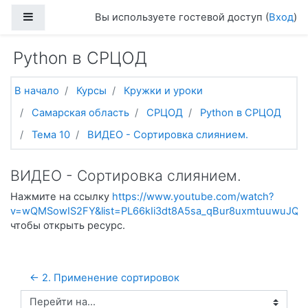
Перейти к основному содержанию
Боковая панель
Вы используете гостевой доступ (
Вход
)
Python в СРЦОД
В начало
Курсы
Кружки и уроки
Самарская область
СРЦОД
Python в СРЦОД
Тема 10
ВИДЕО - Сортировка слиянием.
ВИДЕО - Сортировка слиянием.
Нажмите на ссылку
https://www.youtube.com/watch?
v=wQMSowIS2FY&list=PL66kIi3dt8A5sa_qBur8uxmtuuwuJQG
чтобы открыть ресурс.
← 2. Применение сортировок