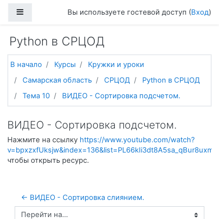
Перейти к основному содержанию
Боковая панель
Вы используете гостевой доступ (
Вход
)
Python в СРЦОД
В начало
Курсы
Кружки и уроки
Самарская область
СРЦОД
Python в СРЦОД
Тема 10
ВИДЕО - Сортировка подсчетом.
ВИДЕО - Сортировка подсчетом.
Нажмите на ссылку
https://www.youtube.com/watch?
v=bpxzxfUksjw&index=136&list=PL66kIi3dt8A5sa_qBur8uxm
чтобы открыть ресурс.
← ВИДЕО - Сортировка слиянием. 