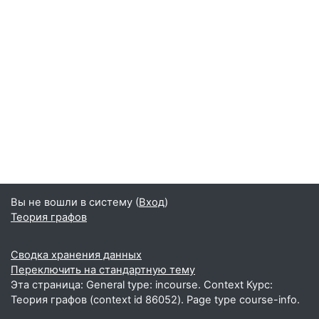
Вы не вошли в систему (
Вход
)
Теория графов
Сводка хранения данных
Переключить на стандартную тему
Эта страница: General type: incourse. Context Курс:
Теория графов (context id 86052). Page type course-info.