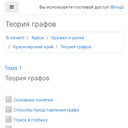
Перейти к основному содержанию
Боковая панель
Вы используете гостевой доступ (
Вход
)
Теория графов
В начало
Курсы
Кружки и уроки
Красноярский край
Теория графов
Тематический план
Тема 1
Теория графов
Условия задач
Основные понятия
Условия задач
Способы представления графа
Условия задач
Поиск в глубину