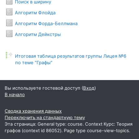
Условия задач
Поиск в ширину
Условия задач
Алгоритм Флойда
Условия задач
Алгоритм Форда-Беллмана
Условия задач
Алгоритм Дейкстры
Итоговая таблица результатов группы Лицея №6
Monitor
по теме "Графы"
Вы используете гостевой доступ (
Вход
)
В начало
Сводка хранения данных
Переключить на стандартную тему
Эта страница: General type: course. Context Курс: Теория
графов (context id 86052). Page type course-view-topics.