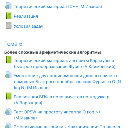
Гиперссылка
Теоретический материал (С++, М.Иванов)
Книга
Реализация
Условия задач
Тема 6
Более сложные арифметические алгоритмы
Теоретический материал: алгоритм Карацубы и
Книга
быстрое преобразование Фурье (А.Климовский)
Умножение двух полиномов или длинных чисел с
помощью Быстрого преобразования Фурье за O (N
Гиперссылка
log N) (М.Иванов)
Реализация БПФ в поле вычетов по модулю p
Книга
(А.Ворожцов)
Тест BPSW на простоту чисел за O (log N)
Гиперссылка
(М.Иванов)
Эффективные алгоритмы факторизации: Полларда