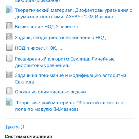
Гиперссылка
Евклида (М.Иванов)
Теоретический материал: Диофантовы уравнения с
Гиперссылка
двумя неизвестными: AX+BY=C (М.Иванов)
Условия задач
Вычисление НОД 2-х чисел
Условия задач
Задачи, сводящиеся к вычислению НОД
Условия задач
НОД n чисел, НОК, ...
Расширенный алгоритм Евклида. Линейные
Условия задач
диофантовы уравнения.
Задачи на понимание и модификацию алгоритма
Условия задач
Евклида
Условия задач
Сложные олимпиадные задачи
Теоретический материал: Обратный элемент в
Гиперссылка
поле по модулю (М.Иванов)
Тема 3
Системы счисления