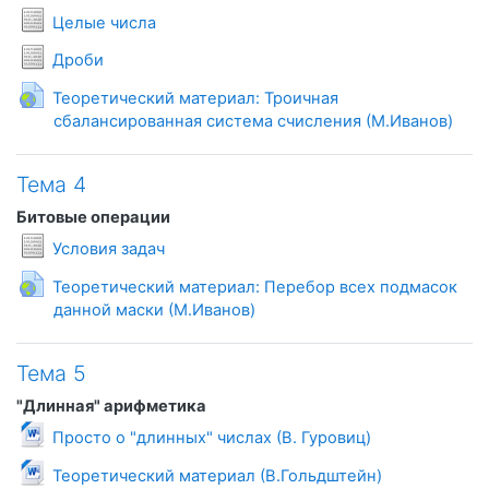
Условия задач
Целые числа
Условия задач
Дроби
Теоретический материал: Троичная
Гиперсс
сбалансированная система счисления (М.Иванов)
Тема 4
Битовые операции
Условия задач
Теоретический материал: Перебор всех подмасок
Гиперссылка
данной маски (М.Иванов)
Тема 5
"Длинная" арифметика
Файл
Просто о "длинных" числах (В. Гуровиц)
Файл
Теоретический материал (В.Гольдштейн)