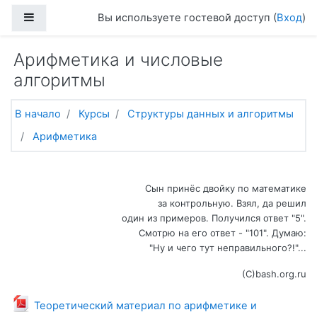
Перейти к основному содержанию
Боковая панель
Вы используете гостевой доступ (
Вход
)
Арифметика и числовые
алгоритмы
В начало
Курсы
Структуры данных и алгоритмы
Арифметика
Тематический план
Общее
Сын принёс двойку по математике
за контрольную. Взял, да решил
один из примеров. Получился ответ "5".
Смотрю на его ответ - "101". Думаю:
"Ну и чего тут неправильного?!"...
(С)bash.org.ru
Теоретический материал по арифметике и