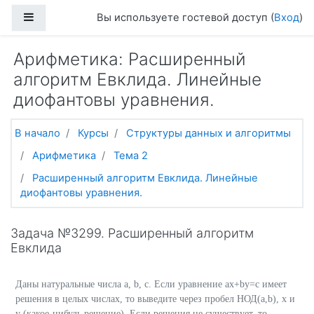
Перейти к основному содержанию
Боковая панель
Вы используете гостевой доступ (
Вход
)
Арифметика: Расширенный
алгоритм Евклида. Линейные
диофантовы уравнения.
В начало
Курсы
Структуры данных и алгоритмы
Арифметика
Тема 2
Расширенный алгоритм Евклида. Линейные
диофантовы уравнения.
Задача №3299. Расширенный алгоритм
Евклида
Даны натуральные числа a, b, c. Если уравнение ax+by=c имеет
решения в целых числах, то выведите через пробел НОД(a,b), x и
y (какое-нибудь решение). Если решения не существует, то