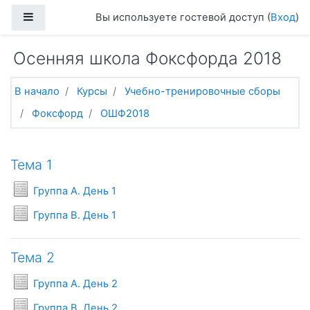
Перейти к основному содержанию
Боковая панель
Вы используете гостевой доступ (
Вход
)
Осенняя школа Фоксфорда 2018
В начало
Курсы
Учебно-тренировочные сборы
Фоксфорд
ОШФ2018
Тематический план
Тема 1
Условия задач
Группа A. День 1
Условия задач
Группа B. День 1
Тема 2
Условия задач
Группа A. День 2
Условия задач
Группа B. День 2