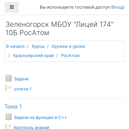
Перейти к основному содержанию
Боковая панель
Вы используете гостевой доступ (
Вход
)
Зеленогорск МБОУ "Лицей 174"
10Б РосАтом
В начало
Курсы
Кружки и уроки
Красноярский край
РосАтом
Тематический план
Общее
Условия задач
Задачи
Monitor
успехи 1
Тема 1
Условия задач
Задачи на функции в С++
Monitor
Контроль знаний