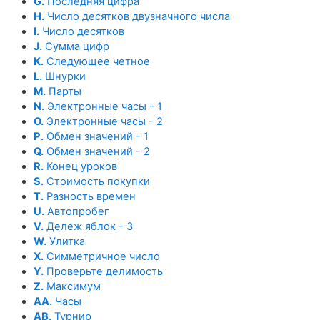
G.
Последняя цифра
H.
Число десятков двузначного числа
I.
Число десятков
J.
Сумма цифр
K.
Следующее четное
L.
Шнурки
M.
Парты
N.
Электронные часы - 1
O.
Электронные часы - 2
P.
Обмен значений - 1
Q.
Обмен значений - 2
R.
Конец уроков
S.
Стоимость покупки
T.
Разность времен
U.
Автопробег
V.
Дележ яблок - 3
W.
Улитка
X.
Симметричное число
Y.
Проверьте делимость
Z.
Максимум
AA.
Часы
AB.
Турнир