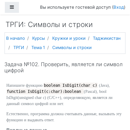
Перейти к основному содержанию
Боковая панель
Вы используете гостевой доступ (
Вход
)
ТРГИ: Символы и строки
В начало
Курсы
Кружки и уроки
Таджикистан
ТРГИ
Тема 1
Символы и строки
Задача №102. Проверить, является ли символ
цифрой
boolean IsDigit(char c)
Напишите функцию
(Java),
function IsDigit(c:char):boolean
(Pascal), bool
IsDigit(unsigned char c) (C/C++), определяющую, является ли
данный символ цифрой или нет.
Естественно, программа должна считывать данные, вызывать эту
функцию и выдавать ответ.