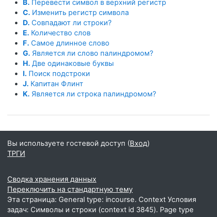
B.
Перевести символ в верхний регистр
C.
Изменить регистр символа
D.
Совпадают ли строки?
E.
Количество слов
F.
Самое длинное слово
G.
Является ли слово палиндромом?
H.
Две одинаковые буквы
I.
Поиск подстроки
J.
Капитан Флинт
K.
Является ли строка палиндромом?
Вы используете гостевой доступ (
Вход
)
ТРГИ
Сводка хранения данных
Переключить на стандартную тему
Эта страница: General type: incourse. Context Условия
задач: Символы и строки (context id 3845). Page type