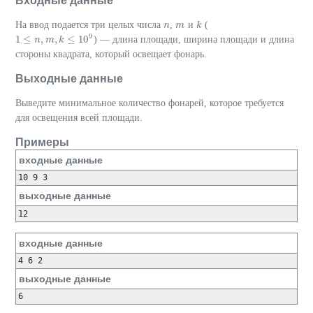
Входные данные
На ввод подается три целых числа
,
и
(
n
n
m
m
k
k
9
1
≤
,
,
≤
10
) — длина площади, ширина площади и длина
1
≤
n
,
m
n
,
k
m
≤
10
k
9
стороны квадрата, который освещает фонарь.
Выходные данные
Выведите минимальное количество фонарей, которое требуется
для освещения всей площади.
Примеры
входные данные
10 9 3
выходные данные
12
входные данные
4 6 2
выходные данные
6