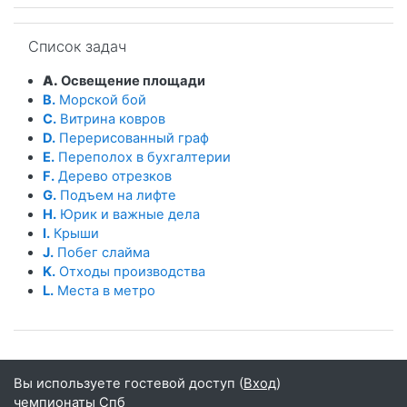
Пропустить Список задач
Список задач
A.
Освещение площади
B.
Морской бой
C.
Витрина ковров
D.
Перерисованный граф
E.
Переполох в бухгалтерии
F.
Дерево отрезков
G.
Подъем на лифте
H.
Юрик и важные дела
I.
Крыши
J.
Побег слайма
K.
Отходы производства
L.
Места в метро
Вы используете гостевой доступ (
Вход
)
чемпионаты Спб