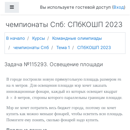
Перейти к основному содержанию
Боковая панель
Вы используете гостевой доступ (
Вход
)
чемпионаты Спб: СПбКОШП 2023
В начало
Курсы
Командные олимпиады
чемпионаты Спб
Тема 1
СПбКОШП 2023
Задача №115293. Освещение площади
В городе построили новую прямоугольную площадь размером
m
m
на
метров. Для освещения площади мэр хочет заказать
n
n
инновационные фонари, каждый из которых освещает квадрат
×
метров, стороны которого параллельны границам площади.
k
k
×
k
k
Мэр не хочет потратить весь бюджет города, поэтому он хочет
купить как можно меньше фонарей, чтобы осветить всю площадь.
Помогите ему понять, сколько фонарей надо купить.