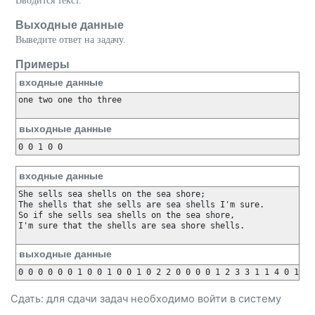
Вводится текст.
Выходные данные
Выведите ответ на задачу.
Примеры
входные данные
one two one tho three

выходные данные
входные данные
She sells sea shells on the sea shore;

The shells that she sells are sea shells I'm sure.

So if she sells sea shells on the sea shore,

I'm sure that the shells are sea shore shells.

выходные данные
Сдать: для сдачи задач необходимо
войти
в систему