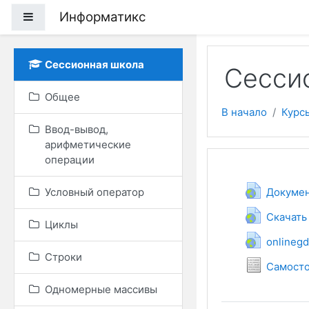
Перейти к основному
Информатикс
Боковая панель
Сессионная школа
Сессио
Общее
В начало
Курс
Ввод-вывод,
арифметические
операции
Тематич
Общее
Условный оператор
Докуме
Скачать
Циклы
onlineg
Строки
Самосто
Одномерные массивы