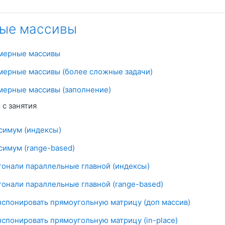
ые массивы
Условия задач
мерные массивы
Условия задач
мерные массивы (более сложные задачи)
Условия задач
мерные массивы (заполнение)
с занятия
Файл
симум (индексы)
Файл
симум (range-based)
Файл
гонали параллельные главной (индексы)
Файл
гонали параллельные главной (range-based)
Файл
нспонировать прямоугольную матрицу (доп массив)
Файл
нспонировать прямоугольную матрицу (in-place)