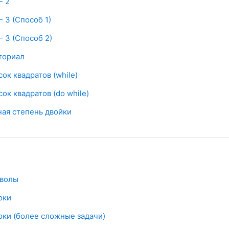
- 2
Файл
- 3 (Способ 1)
Файл
- 3 (Способ 2)
Файл
ториал
Файл
ок квадратов (while)
Файл
ок квадратов (do while)
Файл
ная степень двойки
Условия задач
волы
словия задач
оки
Условия задач
оки (более сложные задачи)