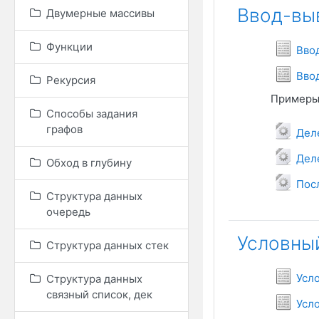
Ввод-вы
Двумерные массивы
Функции
Вво
Вво
Рекурсия
Примеры 
Способы задания
графов
Деле
Дел
Обход в глубину
Пос
Структура данных
очередь
Условны
Структура данных стек
Усл
Структура данных
связный список, дек
Усл