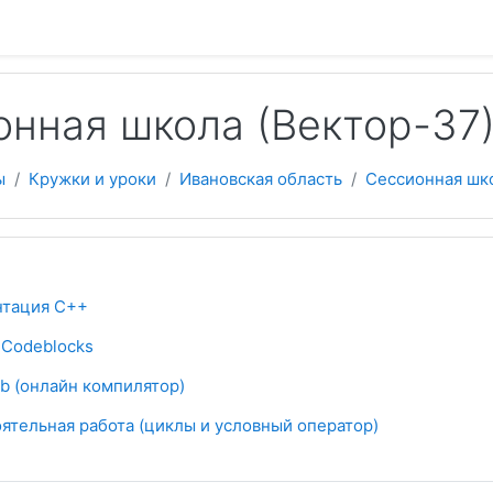
 содержанию
нная школа (Вектор-37
ы
Кружки и уроки
Ивановская область
Сессионная шк
еский план
Гиперссылка
нтация С++
Гиперссылка
 Codeblocks
Гиперссылка
db (онлайн компилятор)
Условия задач
ятельная работа (циклы и условный оператор)