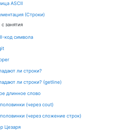
Гиперссылка
лица ASCII
Гиперссылка
ументация (Строки)
с занятия
Файл
II-код символа
йл
git
Файл
pper
Файл
падают ли строки?
Файл
адают ли строки? (getline)
Файл
ое длинное слово
Файл
половинки (через cout)
Файл
 половинки (через сложение строк)
Файл
р Цезаря