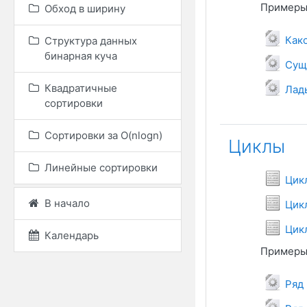
Примеры 
Обход в ширину
Как
Структура данных
бинарная куча
Сущ
Фа
Квадратичные
Лад
сортировки
Сортировки за O(nlogn)
Циклы
Линейные сортировки
Цикл
В начало
Цикл
Цик
Календарь
Примеры 
Ф
Ряд 
Ф