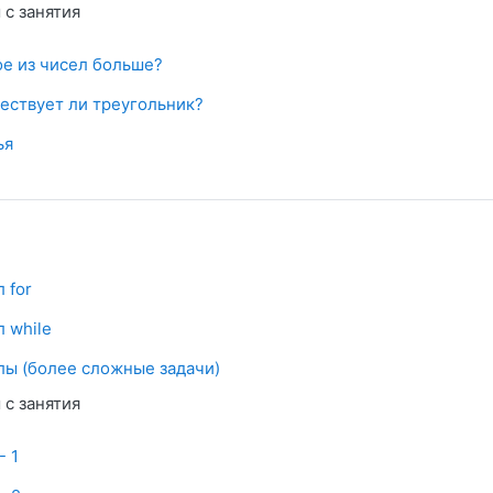
с занятия
Файл
ое из чисел больше?
Файл
ествует ли треугольник?
йл
ья
Условия задач
 for
Условия задач
 while
Условия задач
лы (более сложные задачи)
с занятия
айл
- 1
айл