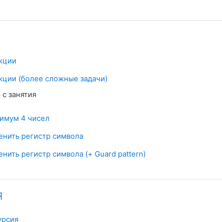
Условия задач
кции
Условия задач
кции (более сложные задачи)
с занятия
Файл
имум 4 чисел
Файл
енить регистр символа
Файл
нить регистр символа (+ Guard pattern)
я
Условия задач
урсия