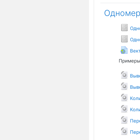
Одномер
Одн
Одн
Век
Примеры 
Выв
Выв
Кол
Кол
Пер
Пер