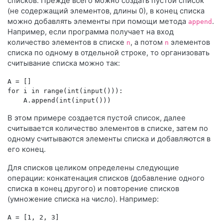
списков. Прежде всего можно создать пустой список
(не содержащий элементов, длины 0), в конец списка
можно добавлять элементы при помощи метода
.
append
Например, если программа получает на вход
количество элементов в списке
, а потом
элементов
n
n
списка по одному в отдельной строке, то организовать
считывание списка можно так:
A = []

for i in range(int(input())):

В этом примере создается пустой список, далее
считывается количество элементов в списке, затем по
одному считываются элементы списка и добавляются в
его конец.
Для списков целиком определены следующие
операции: конкатенация списков (добавление одного
списка в конец другого) и повторение списков
(умножение списка на число). Например:
A = [1, 2, 3]
