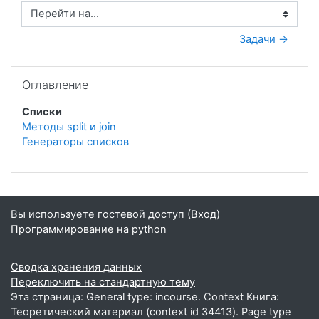
Перейти на...
Задачи →
Пропустить Оглавление
Оглавление
Списки
Методы split и join
Генераторы списков
Вы используете гостевой доступ (
Вход
)
Программирование на python
Сводка хранения данных
Переключить на стандартную тему
Эта страница: General type: incourse. Context Книга:
Теоретический материал (context id 34413). Page type