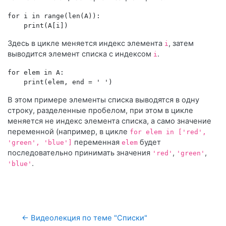
for i in range(len(A)):

Здесь в цикле меняется индекс элемента
, затем
i
выводится элемент списка с индексом
.
i
for elem in A:

В этом примере элементы списка выводятся в одну
строку, разделенные пробелом, при этом в цикле
меняется не индекс элемента списка, а само значение
переменной (например, в цикле
for elem in ['red',
переменная
будет
'green', 'blue']
elem
последовательно принимать значения
,
,
'red'
'green'
.
'blue'
← Видеолекция по теме "Списки"