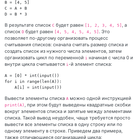
B = [4, 5]

C = A + B

В результате список
будет равен
, а
C
[1, 2, 3, 4, 5]
список
будет равен
. Это
D
[4, 5, 4, 5, 4, 5]
позволяет по-другому организовать процесс
считывания списков: сначала считать размер списка и
создать список из нужного числа элементов, затем
организовать цикл по переменной
начиная с числа 0 и
i
внутри цикла считывается
-й элемент списка:
i
A = [0] * int(input())

for i in range(len(A)):

Вывести элементы списка
можно одной инструкцией
A
, при этом будут выведены квадратные скобки
print(A)
вокруг элементов списка и запятые между элементами
списка. Такой вывод неудобен, чаще требуется просто
вывести все элементы списка в одну строку или по
одному элементу в строке. Приведем два примера,
также отличающиеся организацией цикла: