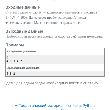
Входные данные
Сначала задано число
— количество элементов в массиве (
N
N
1
≤
≤
100
). Далее через пробел записаны
чисел —
1
≤
N
≤
N
100
N
N
элементы массива. Массив состоит из целых чисел.
Выходные данные
Необходимо вывести все элементы массива с чётными номерами.
Примеры
входные данные
6

выходные данные
4 3 2 
Сдать: для сдачи задач необходимо
войти
в систему
← Теоретический материал - списки: Python 