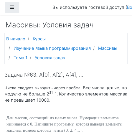
Перейти к основному содержанию
Боковая панель
Вы используете гостевой доступ (
В
Массивы: Условия задач
В начало
Курсы
Изучение языка программирования
Массивы
Тема 1
Условия задач
Задача №63. A[0], A[2], A[4], ...
Все числа целые, по
Числа следует выводить через пробел.
31
модулю не больше 2
-1. Количество элементов массива
не превышает 10000.
Дан массив, состоящий из целых чисел. Нумерация элементов
начинается с 0. Напишите программу, которая выведет элементы
массива, номера которых четны (0, 2, 4...).