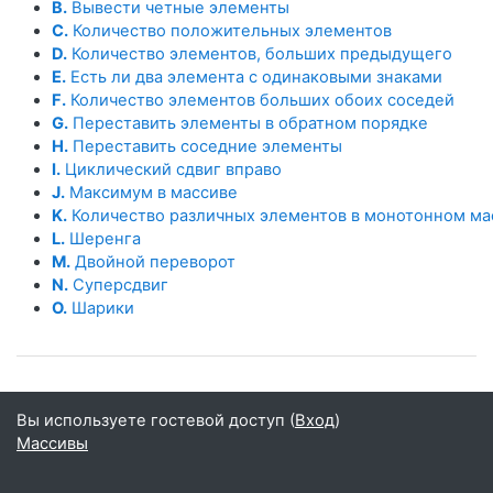
B.
Вывести четные элементы
C.
Количество положительных элементов
D.
Количество элементов, больших предыдущего
E.
Есть ли два элемента с одинаковыми знаками
F.
Количество элементов больших обоих соседей
G.
Переставить элементы в обратном порядке
H.
Переставить соседние элементы
I.
Циклический сдвиг вправо
J.
Максимум в массиве
K.
Количество различных элементов в монотонном ма
L.
Шеренга
M.
Двойной переворот
N.
Суперсдвиг
O.
Шарики
Вы используете гостевой доступ (
Вход
)
Массивы