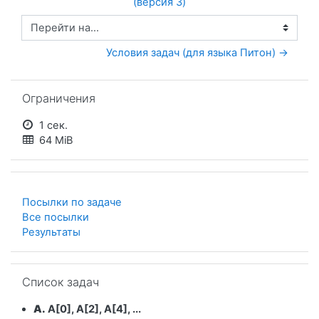
(версия 3)
Перейти на...
Условия задач (для языка Питон) →
Пропустить Ограничения
Ограничения
1 сек.
64 MiB
Посылки по задаче
Все посылки
Результаты
Пропустить Список задач
Список задач
A.
A[0], A[2], A[4], ...